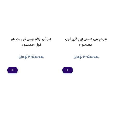
لنز طوسی عسلی ازور گری کول
لنز آبی اوقیانوسی کوبالت بلو
جمستون
کول جمستون
۳٫۵۰۰٫۰۰۰
تومان
۳٫۵۰۰٫۰۰۰
تومان