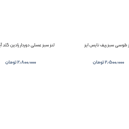
ز طوسی سبز ریف نایس ایز
لنز سبز عسلی دوردار رادین گلد آ
۲٫۵۰۰٫۰۰۰
تومان
۲٫۸۰۰٫۰۰۰
تومان