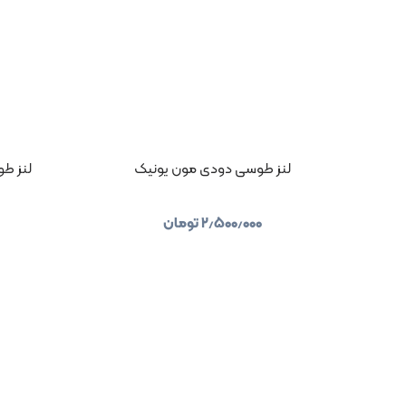
لنز طوسی دودی مون یونیک
لنز طو
۲٫۵۰۰٫۰۰۰
تومان