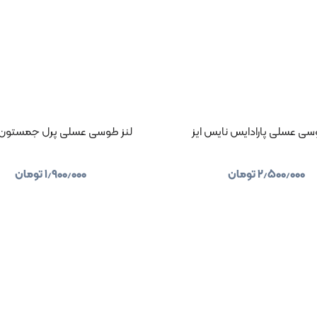
سی عسلی پارادایس نایس ایز
لنز طوسی عسلی پرل جمستون
۲٫۵۰۰٫۰۰۰
تومان
۱٫۹۰۰٫۰۰۰
تومان