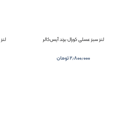
لنز سبز عسلی کورال برند آیس‌کالر
لنز 
۲٫۸۰۰٫۰۰۰
تومان