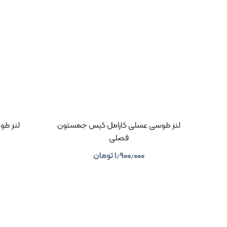
لنز طوسی عسلی کارامل کیس جمستون
لنز طو
فصلی
۱٫۹۰۰٫۰۰۰
تومان