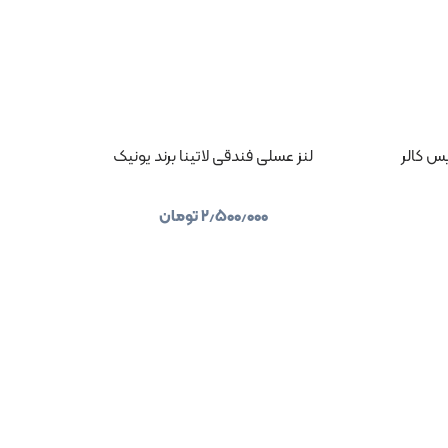
یس کالر
لنز عسلی فندقی لاتینا برند یونیک
۲٫۵۰۰٫۰۰۰
تومان