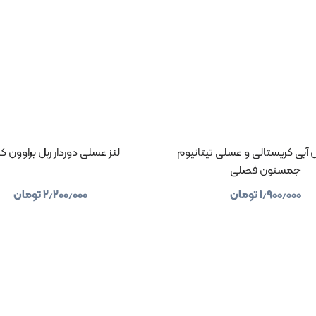
آبی کریستالی و عسلی تیتانیوم
لنز عسلی دوردار ربل براوون کلا
جمستون فصلی
۱٫۹۰۰٫۰۰۰
تومان
۲٫۲۰۰٫۰۰۰
تومان