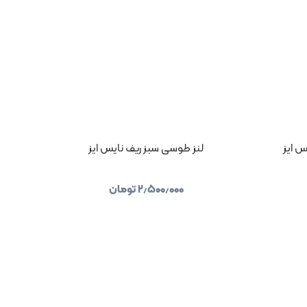
س ایز
لنز طوسی سبز ریف نایس ایز
۲٫۵۰۰٫۰۰۰
تومان