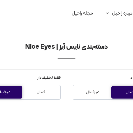
درباره راحیل
مجله راحیل
دسته‌بندی نایس آیز | Nice Eyes
د
فقط تخفیف‌دار
عال
غیرفعال
فعال
غیرفعا