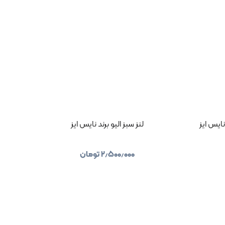
ایس ایز
لنز سبز الیو برند نایس ایز
۲٫۵۰۰٫۰۰۰
تومان