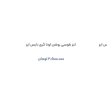
 ایز
لنز طوسی روشن لونا گری نایس ایز
۲٫۵۰۰٫۰۰۰
تومان