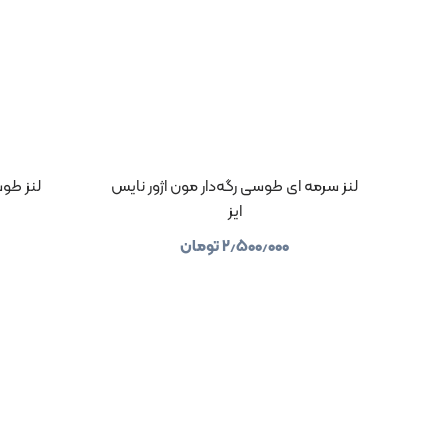
لنز سرمه ای طوسی رگه‌دار مون اژور نایس
لنز طو
ایز
۲٫۵۰۰٫۰۰۰
تومان