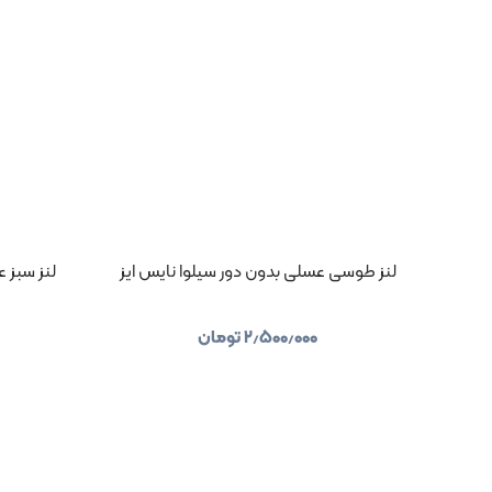
لنز طوسی عسلی بدون دور سیلوا نایس ایز
لنز سبز ع
۲٫۵۰۰٫۰۰۰
تومان