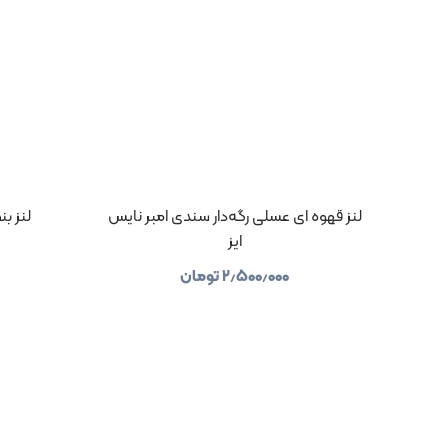
لنز قهوه ای عسلی رگه‌دار سندی امبر نایس
لنز ب
ایز
۲٫۵۰۰٫۰۰۰
تومان