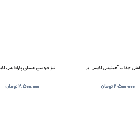
نفش جذاب آمیتیس نایس ایز
لنز طوسی عسلی پارادایس نای
۲٫۵۰۰٫۰۰۰
تومان
۲٫۵۰۰٫۰۰۰
تومان