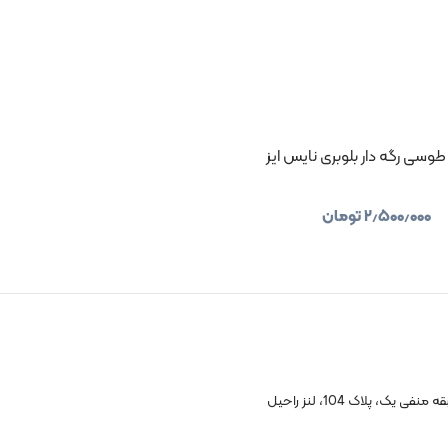
 طوسی رگه دار بلوبری نایس ایز
۲٫۵۰۰٫۰۰۰
تومان
 پلاک 104، لنز راحیل