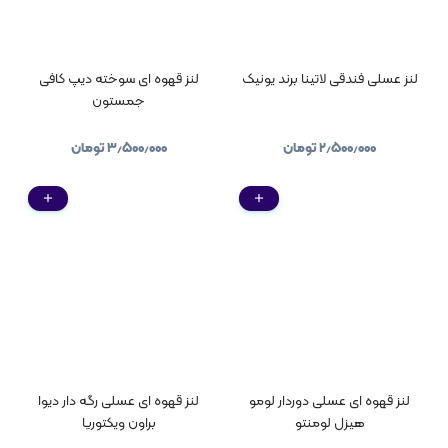
لنز عسلی فندقی لاتینا برند یونیک
لنز قهوه ای سوخته دیپ کافی
جمستون
۲٫۵۰۰٫۰۰۰
تومان
۳٫۵۰۰٫۰۰۰
تومان
لنز قهوه ای عسلی دوردار لومو
لنز قهوه ای عسلی رگه دار دیوا
هیزل لومنتو
براون ویکتوریا