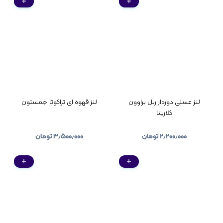
لنز عسلی دوردار ربل براوون
لنز قهوه ای تراکوتا جمستون
کلاریتا
۲٫۲۰۰٫۰۰۰
تومان
۳٫۵۰۰٫۰۰۰
تومان