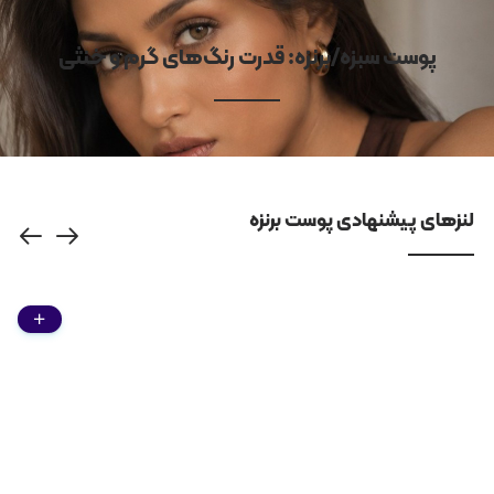
پوست سبزه/برنزه: قدرت رنگ‌های گرم و خنثی
لنزهای پیشنهادی پوست برنزه